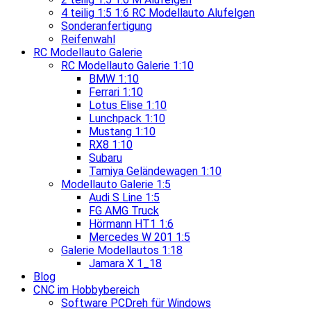
4 teilig 1:5 1:6 RC Modellauto Alufelgen
Sonderanfertigung
Reifenwahl
RC Modellauto Galerie
RC Modellauto Galerie 1:10
BMW 1:10
Ferrari 1:10
Lotus Elise 1:10
Lunchpack 1:10
Mustang 1:10
RX8 1:10
Subaru
Tamiya Geländewagen 1:10
Modellauto Galerie 1:5
Audi S Line 1:5
FG AMG Truck
Hörmann HT1 1:6
Mercedes W 201 1:5
Galerie Modellautos 1:18
Jamara X 1_18
Blog
CNC im Hobbybereich
Software PCDreh für Windows