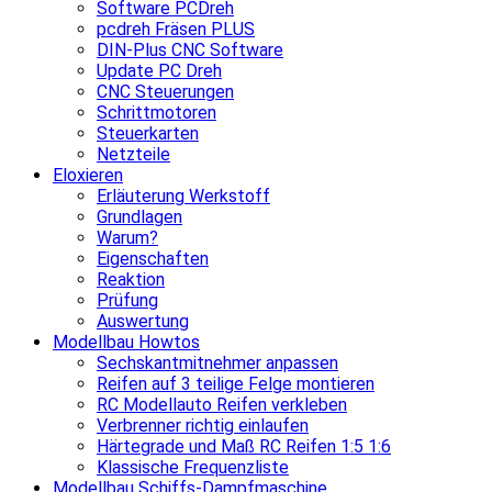
Software PCDreh
pcdreh Fräsen PLUS
DIN-Plus CNC Software
Update PC Dreh
CNC Steuerungen
Schrittmotoren
Steuerkarten
Netzteile
Eloxieren
Erläuterung Werkstoff
Grundlagen
Warum?
Eigenschaften
Reaktion
Prüfung
Auswertung
Modellbau Howtos
Sechskantmitnehmer anpassen
Reifen auf 3 teilige Felge montieren
RC Modellauto Reifen verkleben
Verbrenner richtig einlaufen
Härtegrade und Maß RC Reifen 1:5 1:6
Klassische Frequenzliste
Modellbau Schiffs-Dampfmaschine