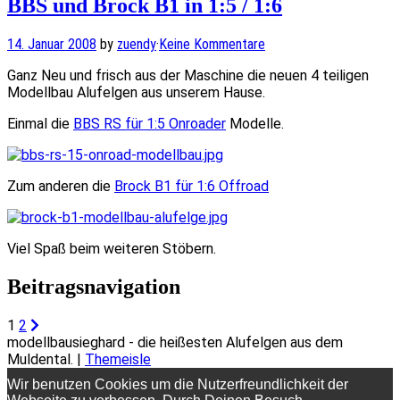
BBS und Brock B1 in 1:5 / 1:6
14. Januar 2008
by
zuendy
·
Keine Kommentare
Ganz Neu und frisch aus der Maschine die neuen 4 teiligen
Modellbau Alufelgen aus unserem Hause.
Einmal die
BBS RS für 1:5 Onroader
Modelle.
Zum anderen die
Brock B1 für 1:6 Offroad
Viel Spaß beim weiteren Stöbern.
Beitragsnavigation
1
2
modellbausieghard - die heißesten Alufelgen aus dem
Muldental. |
Themeisle
Wir benutzen Cookies um die Nutzerfreundlichkeit der