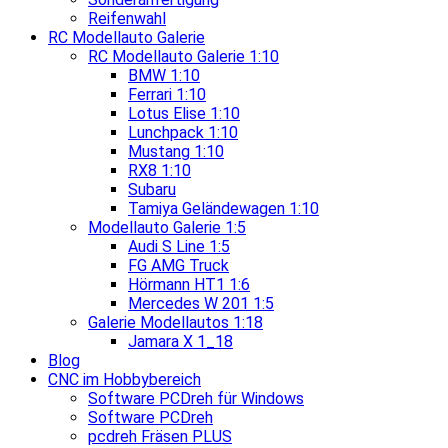
Reifenwahl
RC Modellauto Galerie
RC Modellauto Galerie 1:10
BMW 1:10
Ferrari 1:10
Lotus Elise 1:10
Lunchpack 1:10
Mustang 1:10
RX8 1:10
Subaru
Tamiya Geländewagen 1:10
Modellauto Galerie 1:5
Audi S Line 1:5
FG AMG Truck
Hörmann HT1 1:6
Mercedes W 201 1:5
Galerie Modellautos 1:18
Jamara X 1_18
Blog
CNC im Hobbybereich
Software PCDreh für Windows
Software PCDreh
pcdreh Fräsen PLUS