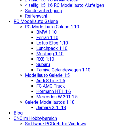
4 teilig 1:5 1:6 RC Modellauto Alufelgen
Sonderanfertigung
Reifenwahl
RC Modellauto Galerie
RC Modellauto Galerie 1:10
BMW 1:10
Ferrari 1:10
Lotus Elise 1:10
Lunchpack 1:10
Mustang 1:10
RX8 1:10
Subaru
Tamiya Geländewagen 1:10
Modellauto Galerie 1:5
Audi S Line 1:5
FG AMG Truck
Hörmann HT1 1:6
Mercedes W 201 1:5
Galerie Modellautos 1:18
Jamara X 1_18
Blog
CNC im Hobbybereich
Software PCDreh für Windows