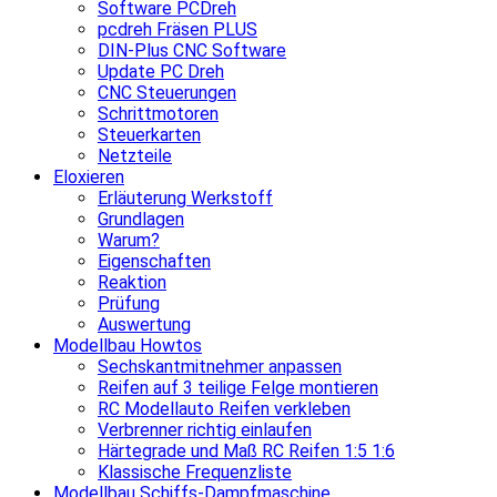
Software PCDreh
pcdreh Fräsen PLUS
DIN-Plus CNC Software
Update PC Dreh
CNC Steuerungen
Schrittmotoren
Steuerkarten
Netzteile
Eloxieren
Erläuterung Werkstoff
Grundlagen
Warum?
Eigenschaften
Reaktion
Prüfung
Auswertung
Modellbau Howtos
Sechskantmitnehmer anpassen
Reifen auf 3 teilige Felge montieren
RC Modellauto Reifen verkleben
Verbrenner richtig einlaufen
Härtegrade und Maß RC Reifen 1:5 1:6
Klassische Frequenzliste
Modellbau Schiffs-Dampfmaschine