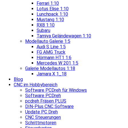
Ferrari 1:10
Lotus Elise 1:10
Lunchpack 1:10
Mustang 1:10
RX8 1:10
Subaru
Tamiya Geländewagen 1:10
Modellauto Galerie 1:5
Audi S Line 1:5
FG AMG Truck
Hörmann HT1 1:6
Mercedes W 201 1:5
Galerie Modellautos 1:18
Jamara X 1_18
Blog
CNC im Hobbybereich
Software PCDreh für Windows
Software PCDreh
pcdreh Fräsen PLUS
DIN-Plus CNC Software
Update PC Dreh
CNC Steuerungen
Schrittmotoren